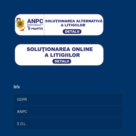
Info
GDPR
ANPC
S.O.L.