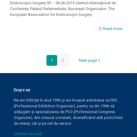
Endoscopic Surgery 03 – 06.06.2015 Centrul Internaţional de
Conferinţe, Palatul Parlamentului, Bucureşti Organizator: The
European Association for Endoscopic Surgery
Read more
1
2
Next page
Despre noi
Ne-am înființat în anul 1993 și am început activitatea ca PEO
(Professional Exhibition Organizer), pentru ca din 1996 să
adăugăm și specializarea de PCO (Professional Congress
Organizer). Am crescut constant, diversificând atât portofoliul
de clienți, cât și pe cel de servicii.
Citeste mai mult