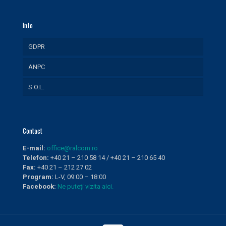
Info
GDPR
ANPC
S.O.L.
Contact
E-mail:
office@ralcom.ro
Telefon:
+40 21 – 210 58 14 / +40 21 – 210 65 40
Fax:
+40 21 – 212 27 02
Program:
L-V, 09:00 – 18:00
Facebook:
Ne puteți vizita aici.