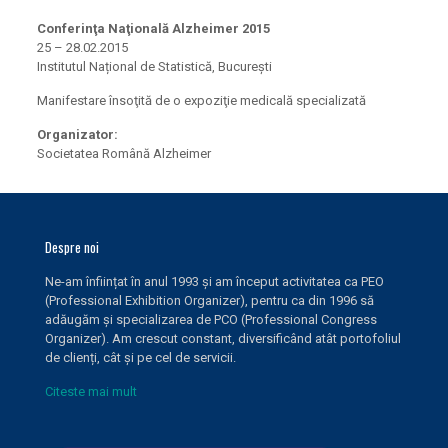
Conferinţa Naţională Alzheimer 2015
25 – 28.02.2015
Institutul Național de Statistică, Bucureşti
Manifestare însoţită de o expoziţie medicală specializată
Organizator:
Societatea Română Alzheimer
Despre noi
Ne-am înființat în anul 1993 și am început activitatea ca PEO
(Professional Exhibition Organizer), pentru ca din 1996 să
adăugăm și specializarea de PCO (Professional Congress
Organizer). Am crescut constant, diversificând atât portofoliul
de clienți, cât și pe cel de servicii.
Citeste mai mult