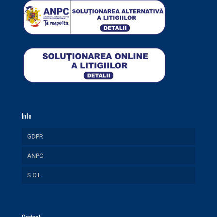
Info
GDPR
ANPC
S.O.L.