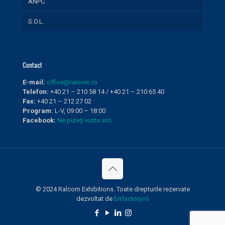
ANPC
S.O.L.
Contact
E-mail:
office@ralcom.ro
Telefon:
+40 21 – 210 58 14 / +40 21 – 210 65 40
Fax:
+40 21 – 212 27 02
Program:
L-V, 09:00 – 18:00
Facebook:
Ne puteți vizita aici.
© 2024 Ralcom Exhibitions. Toate drepturile rezervate
dezvoltat de
bitfactory.ro