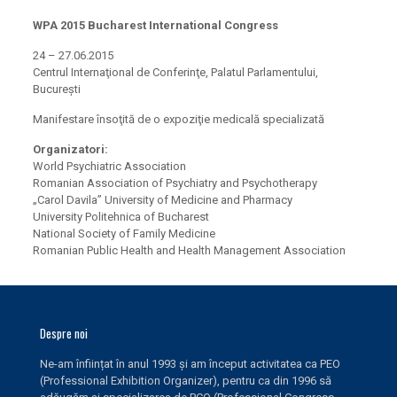
WPA 2015 Bucharest International Congress
24 – 27.06.2015
Centrul Internaţional de Conferinţe, Palatul Parlamentului,
Bucureşti
Manifestare însoţită de o expoziţie medicală specializată
Organizatori:
World Psychiatric Association
Romanian Association of Psychiatry and Psychotherapy
„Carol Davila” University of Medicine and Pharmacy
University Politehnica of Bucharest
National Society of Family Medicine
Romanian Public Health and Health Management Association
Despre noi
Ne-am înființat în anul 1993 și am început activitatea ca PEO
(Professional Exhibition Organizer), pentru ca din 1996 să