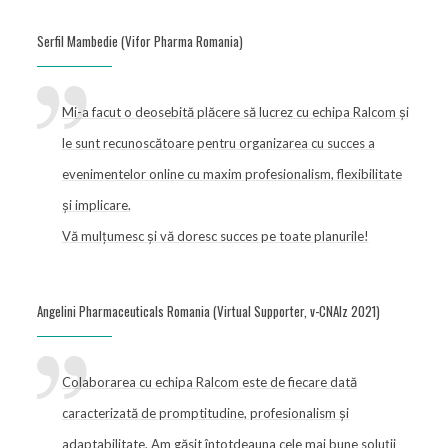
Serfil Mambedie (Vifor Pharma Romania)
Mi-a facut o deosebită plăcere să lucrez cu echipa Ralcom și
le sunt recunoscătoare pentru organizarea cu succes a
evenimentelor online cu maxim profesionalism, flexibilitate
și implicare.
Vă mulțumesc și vă doresc succes pe toate planurile!
Angelini Pharmaceuticals Romania (Virtual Supporter, v-CNAlz 2021)
Colaborarea cu echipa Ralcom este de fiecare dată
caracterizată de promptitudine, profesionalism și
adaptabilitate. Am găsit întotdeauna cele mai bune soluții