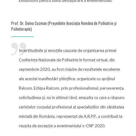
Exhibitions pentru buna desfășurare a evenimentului.
Prof. Dr. Doina Cozman (Președinte Asociația Română de Psihiatrie și
Psihoterapie)
Incertitudinile și emoțiile cauzate de organizarea primei
Conferințe Naționale de Psihiatrie în format virtual, din
septembrie 2020, au fost risipite de rezultatele excelente
ale acestei manifestări științifice, organizate cu sprijinul
Ralcom. Echipa Ralcom, prin profesionalismul, perseverența,
solicitudinea și, nu în ultimul rând, empatia cu care a răspuns
cerințelor corpului profesional al specialiștilor din sănătatea
mintală din România, reprezentat de A.R.P.P., a contribuit la
reușita de excepție a evenimentului v-CNP 2020.