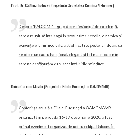
Prof. Dr. Cătălina Tudose (Președinte Societatea Română Alzheimer)
Despre “RALCOMI” – grup de profesioniști de excelență,
care a reușit să înțeleagă în profunzime nevoile, dinamica și
exigențele lumii medicale, astfel încât reușește, an de an, să
ne ofere un cadru funcțional, elegant și tot mai modern în
care ne desfășurăm cu succes întâlnirile științifice.
Doina Carmen Mazilu (Președinte Filiala București a OAMGMAMR)
Conferința anuală a Filialei București a OAMGMAMR,
organizată în perioada 16-17 decembrie 2020, a fost
primul eveniment organizat de noi cu echipa Ralcom. În