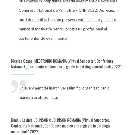
pus chezaș în înfăptuirea acestui eveniment de excelență,
Congresul Național de Psihiatrie – CNP 2022! Apreciez în
mod deosebit la Ralcom perseverența, stilul organizat de
muncă și motivația pentru progresul profesional al
partenerilor de evenimente.
Nicolae Ozana, MEDTRONIC ROMÂNIA (Virtual Supporter, Conferința
Națională „Confluențe medico chirurgicale în patologia metabolică 2022”)
Un eveniment de înalt nivel științific, organizat într-o
manieră profesionistă.
Bughiu Lavinia, JOHNSON & JOHNSON ROMÂNIA (Virtual Supporter,
Conferința Națională „Confluențe medico chirurgicale în patologia
metabolică” 2022)