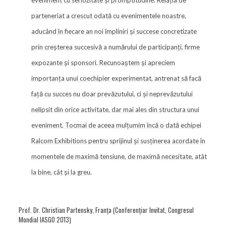
eveniment cu seriozitate și promptitudine. Relația de
parteneriat a crescut odată cu evenimentele noastre,
aducând în fiecare an noi împliniri și succese concretizate
prin creșterea succesivă a numărului de participanți, firme
expozante și sponsori. Recunoaștem și apreciem
importanța unui coechipier experimentat, antrenat să facă
față cu succes nu doar prevăzutului, ci și neprevăzutului
nelipsit din orice activitate, dar mai ales din structura unui
eveniment. Tocmai de aceea mulțumim încă o dată echipei
Ralcom Exhibitions pentru sprijinul și susținerea acordate în
momentele de maximă tensiune, de maximă necesitate, atât
la bine, cât și la greu.
Prof. Dr. Christian Partensky, Franța (Conferențiar Invitat, Congresul
Mondial IASGO 2013)