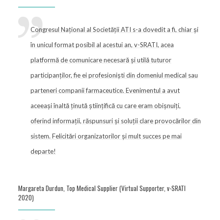
Congresul Național al Societății ATI s-a dovedit a fi, chiar și
în unicul format posibil al acestui an, v-SRATI, acea
platformă de comunicare necesară și utilă tuturor
participanților, fie ei profesioniști din domeniul medical sau
parteneri companii farmaceutice. Evenimentul a avut
aceeași înaltă ținută științifică cu care eram obișnuiți,
oferind informații, răspunsuri și soluții clare provocărilor din
sistem. Felicitări organizatorilor și mult succes pe mai
departe!
Margareta Durdun, Top Medical Supplier (Virtual Supporter, v-SRATI
2020)