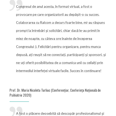
Congresul de anul acesta, în format virtual, a fost o
provocare pe care organizatorii au depășit-o cu succes.
Colaborarea cu Ralcom a decurs foarte bine, mi-au răspuns
prompt la întrebări și solicitări, chiar dacă le-au primit în
miez de noapte, cu câteva ore înainte de începerea
Congresului :). Felicitări pentru organizare, pentru munca
depusă, ați reușit să ne conectați, participanți și sponsori, și
ne-ați oferit posibilitatea de a comunica unii cu ceilalți prin
intermediul interfeței virtuale facile. Succes în continuare!
Prof. Dr. Maria Nicoleta Turliuc (Conferențiar, Conferința Națională de
Psihiatrie 2020)
A fost o plăcere deosebită să descopăr profesionalismul și