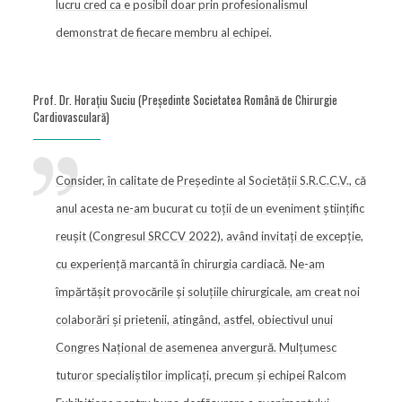
lucru cred ca e posibil doar prin profesionalismul
demonstrat de fiecare membru al echipei.
Prof. Dr. Horațiu Suciu (Președinte Societatea Română de Chirurgie
Cardiovasculară)
Consider, în calitate de Președinte al Societății S.R.C.C.V., că
anul acesta ne-am bucurat cu toții de un eveniment științific
reușit (Congresul SRCCV 2022), având invitați de excepție,
cu experiență marcantă în chirurgia cardiacă. Ne-am
împărtășit provocările și soluțiile chirurgicale, am creat noi
colaborări și prietenii, atingând, astfel, obiectivul unui
Congres Național de asemenea anvergură. Mulțumesc
tuturor specialiștilor implicați, precum și echipei Ralcom