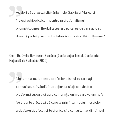
Aș dori să adresez felicitările mele Gabrielei Murea și
întregii echipe Ralcom pentru profesionalismul,
promptitudinea, flexibilitatea și dedicarea de care au dat
dovadă pe tot parcursul colaborării noastre. Vă mulțumesc!
Conf. Dr. Ovidiu Gavrilovici, România (Conferențiar Invitat, Conferința
Națională de Psihiatrie 2020)
Mulțumesc mult pentru profesionalismul cu care ați
comunicat, ați gândit interacțiunea și ați construit o
platformă suportivă spre conferința online care va urma. A
fost foarte plăcut să vă cunosc prin intermediul mesajelor,
website-ului, discuției telefonice și a consultanței din timpul