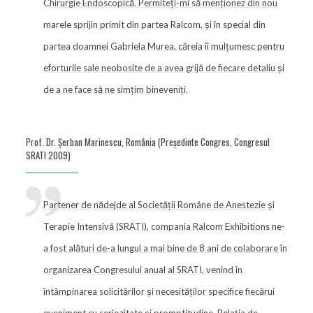
Chirurgie Endoscopică. Permiteți-mi să menționez din nou
marele sprijin primit din partea Ralcom, și în special din
partea doamnei Gabriela Murea, căreia îi mulțumesc pentru
eforturile sale neobosite de a avea grijă de fiecare detaliu și
de a ne face să ne simțim bineveniți.
Prof. Dr. Şerban Marinescu, România (Preşedinte Congres, Congresul
SRATI 2009)
Partener de nădejde al Societății Române de Anestezie și
Terapie Intensivă (SRATI), compania Ralcom Exhibitions ne-
a fost alături de-a lungul a mai bine de 8 ani de colaborare în
organizarea Congresului anual al SRATI, venind în
întâmpinarea solicitărilor și necesităților specifice fiecărui