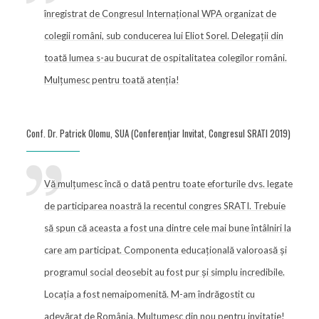
înregistrat de Congresul Internațional WPA organizat de
colegii români, sub conducerea lui Eliot Sorel. Delegații din
toată lumea s-au bucurat de ospitalitatea colegilor români.
Mulțumesc pentru toată atenția!
Conf. Dr. Patrick Olomu, SUA (Conferențiar Invitat, Congresul SRATI 2019)
Vă mulțumesc încă o dată pentru toate eforturile dvs. legate
de participarea noastră la recentul congres SRATI. Trebuie
să spun că aceasta a fost una dintre cele mai bune întâlniri la
care am participat. Componenta educațională valoroasă și
programul social deosebit au fost pur și simplu incredibile.
Locația a fost nemaipomenită. M-am îndrăgostit cu
adevărat de România. Mulțumesc din nou pentru invitație!