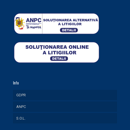
Info
GDPR
ANPC
S.O.L.