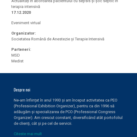
Actualități în abordarea pacientului cu sepsis și șoc septic în
terapia intensivă
17.12.2020
Eveniment virtual
Organizator:
Societatea Română de Anestezie și Terapie Intensivă
Parteneri:
MSD
Medist
Despre noi
Ne-am înființat în anul 1993 și am început activitatea ca PEO
(Professional Exhibition Organizer), pentru ca din 1996 să
adăugăm și specializarea de PCO (Professional Congress
Organizer). Am crescut constant, diversificând atât portofoliul
de clienți, cât și pe cel de servicii.
Citeste mai mult